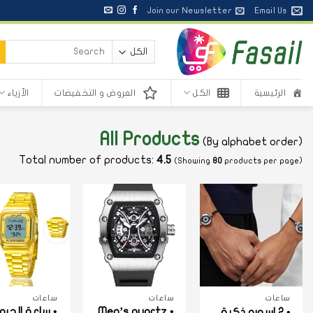
خطي
Join our Newsletter
Email Us
لمحتوى
البحث
عن:
الرئيسية
الكل
العروض و التخفيضات
الأزياء
All Products
(By alphabet order)
Total number of products:
4.5
(Showing
80
products per page)
+
+
ساعات
ساعات
ساعات
• Men’s quartz
• ساعة الحرم
• 2 اسوره ذكية