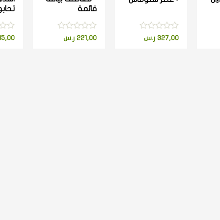
قائمة
تحابو
تم
تم
تم
327,00
ر.س
221,00
ر.س
15,00
التقييم
التقييم
التقي
0
0
0
من
من
من
5
5
5