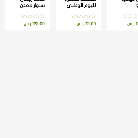
ا
لليوم الوطني
بسوار معدن
تم
تم
1
ر.س
75,00
ر.س
125,00
ر.س
يم
التقييم
التقييم
0
0
من
من
5
5