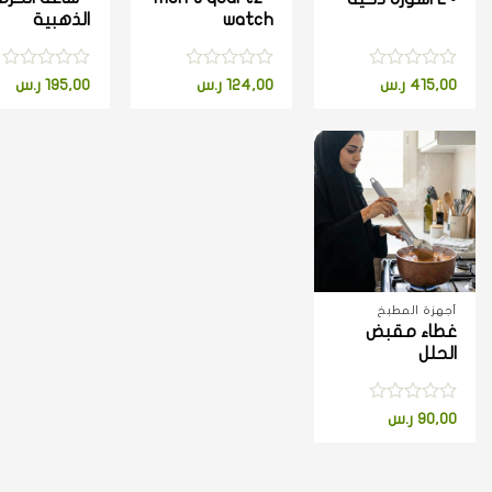
watch
الذهبية
تم
تم
تم
415,00
ر.س
124,00
ر.س
195,00
ر.س
التقييم
التقييم
التقييم
0
0
0
من
من
من
5
5
5
+
أجهزة المطبخ
غطاء مقبض
الحلل
تم
90,00
ر.س
التقييم
0
من
5