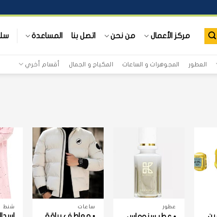
مركز الأعمال
من نحن
اتصل بنا
المساعدة
سلة
العطور
المجوهرات و الساعات
المكياج و الجمال
أقسام أخري
+
+
+
عطور
ساعات
شنط
ين
• معاطف بياقة
اسدال
• عطر سنوماس